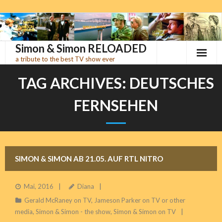
Skip
to
content
Simon & Simon RELOADED
a tribute to the best TV show ever
TAG ARCHIVES:
DEUTSCHES
FERNSEHEN
SIMON & SIMON AB 21.05. AUF RTL NITRO
Mai, 2016
Diana
Gerald McRaney on TV
,
Jameson Parker on TV or other
media
,
Simon & Simon - the show
,
Simon & Simon on TV