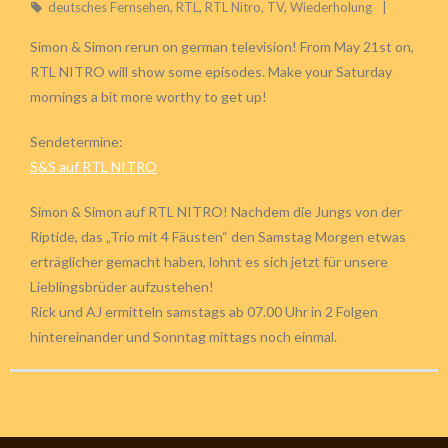
deutsches Fernsehen
,
RTL
,
RTL Nitro
,
TV
,
Wiederholung
Simon & Simon rerun on german television! From May 21st on,
RTL NITRO will show some episodes. Make your Saturday
mornings a bit more worthy to get up!
Sendetermine:
S&S auf RTL NITRO
Simon & Simon auf RTL NITRO! Nachdem die Jungs von der
Riptide, das „Trio mit 4 Fäusten“ den Samstag Morgen etwas
erträglicher gemacht haben, lohnt es sich jetzt für unsere
Lieblingsbrüder aufzustehen!
Rick und AJ ermitteln samstags ab 07.00 Uhr in 2 Folgen
hintereinander und Sonntag mittags noch einmal.