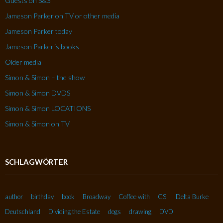
Guests on S&S
Jameson Parker on TV or other media
Jameson Parker today
Jameson Parker´s books
Older media
Simon & Simon – the show
Simon & Simon DVDS
Simon & Simon LOCATIONS
Simon & Simon on TV
SCHLAGWÖRTER
author
birthday
book
Broadway
Coffee with
CSI
Delta Burke
Deutschland
Dividing the Estate
dogs
drawing
DVD